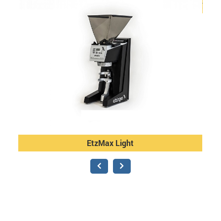
雙槽
EtzMax Light