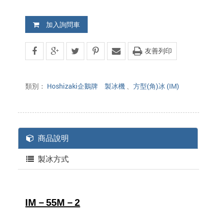
加入詢問車
友善列印
類別：
Hoshizaki企鵝牌 製冰機
、
方型(角)冰 (IM)
商品說明
製冰方式
IM－55M－2