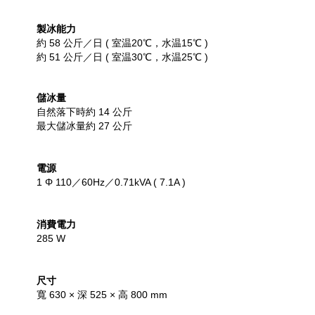
製冰能力
約 58 公斤／日 ( 室温20℃，水温15℃ )
約 51
公斤／
日
( 室温30℃，水温25℃ )
儲冰量
自然落下時約 14 公斤
最大儲冰量約 27 公斤
電源
1 Φ 110／60Hz／0.71kVA ( 7.1A )
消費電力
285 W
尺寸
寬 630 × 深 525 × 高 800 mm